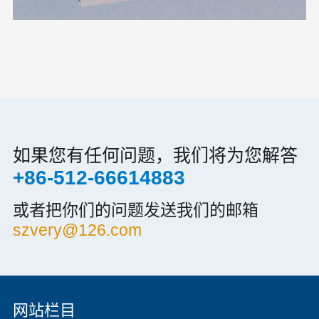
如果您有任何问题，我们将为您解答
+86-512-66614883
或者把你们的问题发送我们的邮箱
szvery@126.com
网站栏目